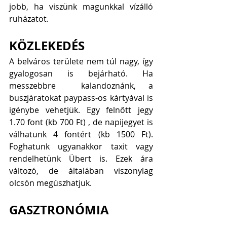
jobb, ha viszünk magunkkal vízálló 
ruházatot. 
KÖZLEKEDÉS
A belváros területe nem túl nagy, így 
gyalogosan is bejárható. Ha 
messzebbre  kalandoznánk, a 
buszjáratokat paypass-os kártyával is 
igénybe vehetjük. Egy felnőtt jegy  
1.70 font (kb 700 Ft) , de napijegyet is 
válhatunk 4 fontért (kb 1500 Ft). 
Foghatunk ugyanakkor taxit vagy 
rendelhetünk Übert is. Ezek ára 
változó, de általában viszonylag 
olcsón megúszhatjuk.
GASZTRONÓMIA