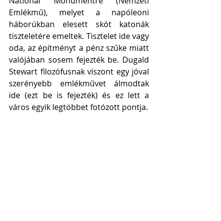
National Monumentre (Nemzeti 
Emlékmű), melyet a napóleoni 
háborúkban elesett skót katonák 
tiszteletére emeltek. Tisztelet ide vagy 
oda, az építményt a pénz szűke miatt 
valójában sosem fejezték be. Dugald 
Stewart filozófusnak viszont egy jóval 
szerényebb emlékművet álmodtak 
ide (ezt be is fejezték) és ez lett a 
város egyik legtöbbet fotózott pontja. 