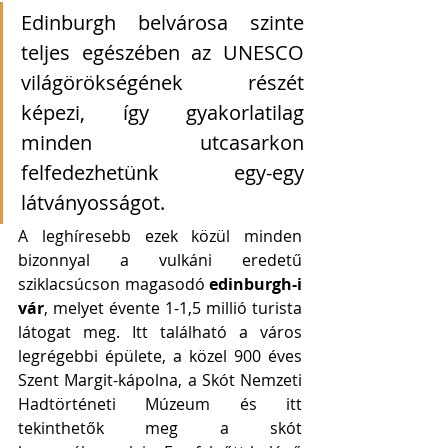
Edinburgh belvárosa szinte 
teljes egészében az UNESCO 
világörökségének részét 
képezi, így gyakorlatilag 
minden utcasarkon 
felfedezhetünk egy-egy 
látványosságot. 
A leghíresebb ezek közül minden 
bizonnyal a vulkáni eredetű 
sziklacsúcson magasodó 
edinburgh-i 
vár
, melyet évente 1-1,5 millió turista 
látogat meg. Itt található a város 
legrégebbi épülete, a közel 900 éves 
Szent Margit-kápolna, a Skót Nemzeti 
Hadtörténeti Múzeum és itt 
tekinthetők meg a skót 