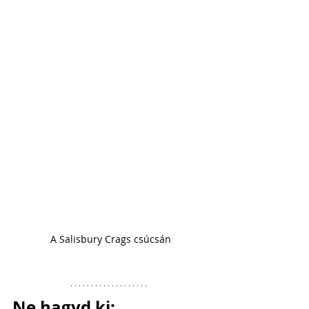
A Salisbury Crags csúcsán
Ne hagyd ki: