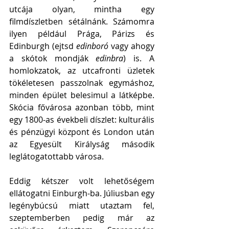
utcája olyan, mintha egy 
filmdíszletben sétálnánk. Számomra 
ilyen például Prága, Párizs és 
Edinburgh (ejtsd 
edinboró
 vagy ahogy 
a skótok mondják 
edinbra
) is. A 
homlokzatok, az utcafronti üzletek 
tökéletesen passzolnak egymáshoz, 
minden épület belesimul a látképbe. 
Skócia fővárosa azonban több, mint 
egy 1800-as évekbeli díszlet: kulturális 
és pénzügyi központ és London után 
az Egyesült Királyság második 
leglátogatottabb városa. 
Eddig kétszer volt lehetőségem 
ellátogatni Einburgh-ba. Júliusban egy 
legénybúcsú miatt utaztam fel, 
szeptemberben pedig már az 