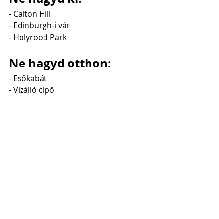
- Calton Hill
- Edinburgh-i vár
- Holyrood Park
Ne hagyd otthon:
- Esőkabát
- Vízálló cipő
Próbáld ki:
- Haggis
Európa