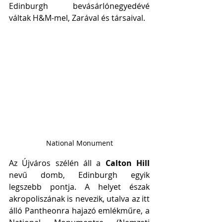
Edinburgh bevásárlónegyedévé 
váltak H&M-mel, Zarával és társaival. 
National Monument
Az Újváros szélén áll a 
Calton Hill
nevű domb, Edinburgh egyik 
legszebb pontja. A helyet észak 
akropoliszának is nevezik, utalva az itt 
álló Pantheonra hajazó emlékműre, a 