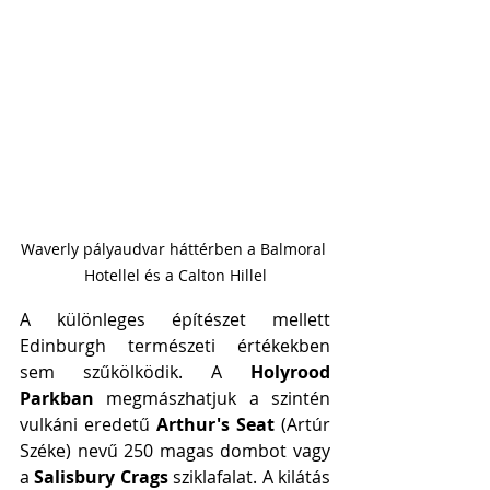
Waverly pályaudvar háttérben a Balmoral 
Hotellel és a Calton Hillel
A különleges építészet mellett 
Edinburgh természeti értékekben 
sem szűkölködik. A 
Holyrood 
Parkban
 megmászhatjuk a szintén 
vulkáni eredetű 
Arthur's Seat
 (Artúr 
Széke) nevű 250 magas dombot vagy 
a 
Salisbury Crags
 sziklafalat. A kilátás 