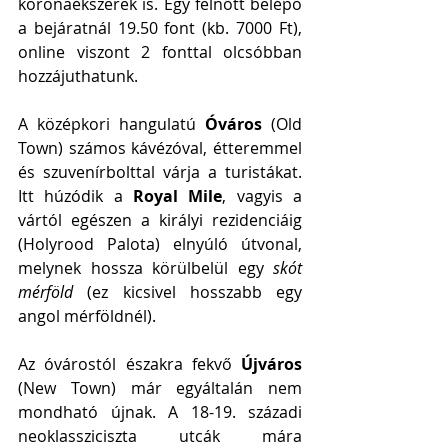
koronaékszerek is. Egy felnőtt belépő 
a bejáratnál 19.50 font (kb. 7000 Ft), 
online viszont 2 fonttal olcsóbban 
hozzájuthatunk. 
A középkori hangulatú 
Óváros 
(Old 
Town)
számos kávézóval, étteremmel 
és szuvenírbolttal várja a turistákat. 
Itt húzódik a 
Royal Mile
, vagyis a 
vártól egészen a királyi rezidenciáig 
(Holyrood Palota) elnyúló útvonal, 
melynek hossza körülbelül egy 
skót 
mérföld 
(ez kicsivel hosszabb egy 
angol mérföldnél). 
Az óvárostól északra fekvő 
Újváros
(New Town) már egyáltalán nem 
mondható újnak. A 18-19. századi 
neoklassziciszta utcák mára 