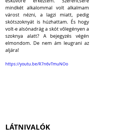
esküvőre érkeztem. Szerencsére 
mindkét alkalommal volt alkalmam 
várost nézni, a lagzi miatt, pedig 
skótszoknyát is húzhattam. És hogy 
volt-e alsónadrág a skót vőlegényen a 
szoknya alatt? A bejegyzés végén 
elmondom. De nem ám leugrani az 
aljára! 
https://youtu.be/R7n6vTmuNOo
LÁTNIVALÓK