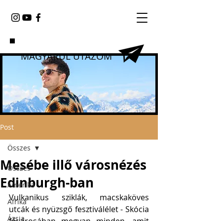
MAGYARUL UTAZOM
Post
Összes
Mesébe illő városnézés
Összes
Edinburgh-ban
Amerika
Vulkanikus sziklák, macskaköves 
Afrika
utcák és nyüzsgő fesztiválélet - Skócia 
Ázsia