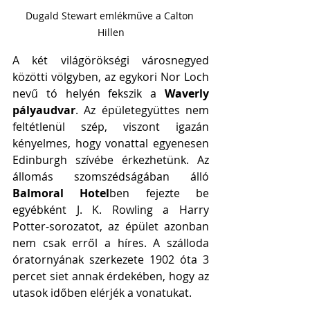
Dugald Stewart emlékműve a Calton 
Hillen
A két világörökségi városnegyed 
közötti völgyben, az egykori Nor Loch 
nevű tó helyén fekszik a 
Waverly 
pályaudvar
. Az épületegyüttes nem 
feltétlenül szép, viszont igazán 
kényelmes, hogy vonattal egyenesen 
Edinburgh szívébe érkezhetünk. Az 
állomás szomszédságában álló 
Balmoral Hotel
ben fejezte be 
egyébként J. K. Rowling a Harry 
Potter-sorozatot, az épület azonban 
nem csak erről a híres. A szálloda 
óratornyának szerkezete 1902 óta 3 
percet siet annak érdekében, hogy az 
utasok időben elérjék a vonatukat. 