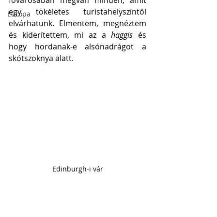
fővárosában megvan minden, amit 
egy tökéletes turistahelyszíntől 
Európa
elvárhatunk. Elmentem, megnéztem 
és kiderítettem, mi az a 
haggis
 és 
hogy hordanak-e alsónadrágot a 
skótszoknya alatt. 
Edinburgh-i vár