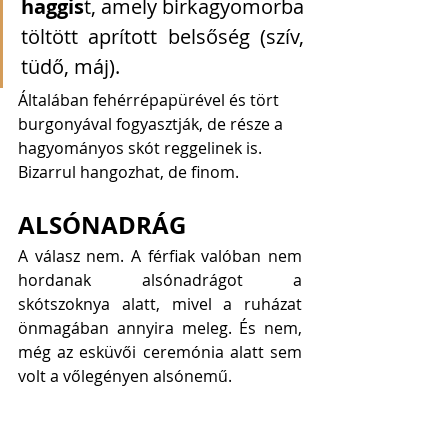
haggis
t, amely birkagyomorba 
töltött aprított belsőség (szív, 
tüdő, máj). 
Általában fehérrépapürével és tört 
burgonyával fogyasztják, de része a 
hagyományos skót reggelinek is. 
Bizarrul hangozhat, de finom. 
ALSÓNADRÁG
A válasz nem. A férfiak valóban nem 
hordanak alsónadrágot a 
skótszoknya alatt, mivel a ruházat 
önmagában annyira meleg. És nem, 
még az esküvői ceremónia alatt sem 
volt a vőlegényen alsónemű. 