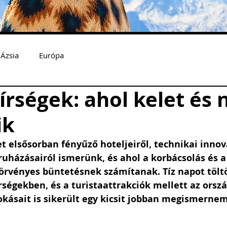
Ázsia
Európa
rségek: ahol kelet és 
ik
t elsősorban fényűző hoteljeiről, technikai innová
ruházásairól ismerünk, és ahol a korbácsolás és 
örvényes büntetésnek számítanak. Tíz napot töltö
ségekben, és a turistaattrakciók mellett az orszá
kásait is sikerült egy kicsit jobban megismernem