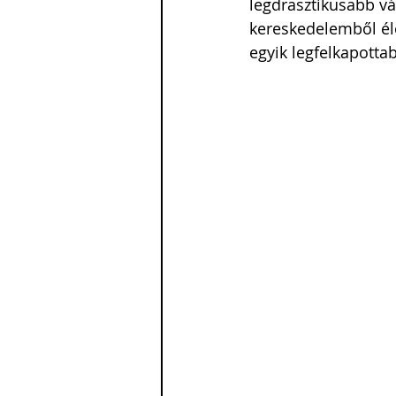
legdrasztikusabb vá
kereskedelemből élő
egyik legfelkapottab