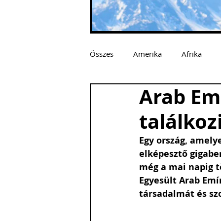
Összes
Amerika
Afrika
Arab Emí
találkoz
Egy ország, amelye
elképesztő gigabe
még a mai napig t
Egyesült Arab Emír
társadalmát és szo