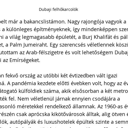
Dubaji felhőkarcolók
pelt már a bakancslistámon. Nagy rajongója vagyok a 
s a különleges építményeknek, így mindenképpen sze
i a világ legmagasabb épületét, a Burj Khalifát és p
t, a Palm Jumeiraht. Egy szerencsés véletlennek kös
jutottam az Arab-félszigetre és volt lehetőségem Dubaj
ni az Emírségeket. 
n fekvő ország az utóbbi két évtizedben vált igazi 
. A pandémia kezdete előtti évebken volt, hogy az évi 
látogató külföldiek száma, akik elsősorban a két metro
ték fel. Nem véletlenül járnak ennyien csodájára a 
sonló méretekkel rendelkező államnak. Az 1960-as é
részén csak aprócska kikötővárosok álltak, alig ötven é
ók, autópályák és luxushotelek épültek szinte a semm