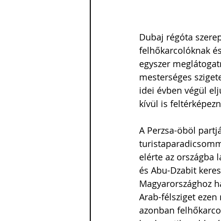
Dubaj régóta szere
felhőkarcolóknak é
egyszer meglátogatn
mesterséges szigete
idei évben végül el
kívül is feltérképez
A Perzsa-öböl partjá
turistaparadicsommá
elérte az országba 
és Abu-Dzabit keres
Magyarországhoz ha
Arab-félsziget ezen 
azonban felhőkarcol