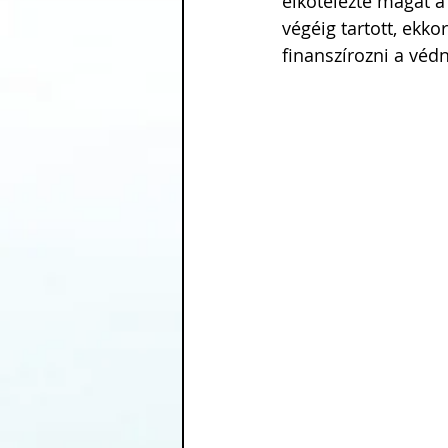
elkötelezte magát a
végéig tartott, ekk
finanszírozni a véd