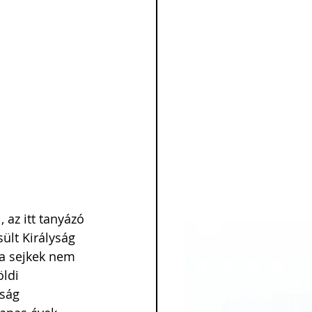
 az itt tanyázó 
ült Királyság 
 a sejkek nem 
ldi 
ság 