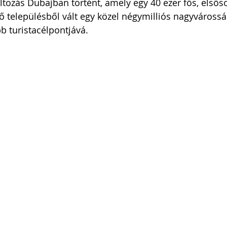
ltozás Dubajban történt, amely egy 40 ezer fős, elsős
 településből vált egy közel négymilliós nagyvárossá 
b turistacélpontjává. 