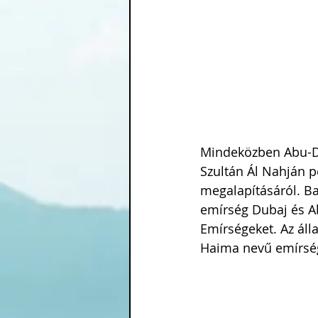
Mindeközben Abu-Dza
Szultán Ál Nahján pe
megalapításáról. Ba
emírség Dubaj és Ab
Emírségeket. Az áll
Haima nevű emírség 