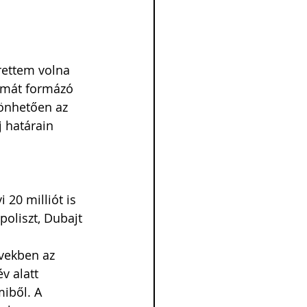
rettem volna 
álmát formázó 
zönhetően az 
 határain 
20 milliót is 
poliszt, Dubajt 
vekben az 
v alatt 
iből. A 