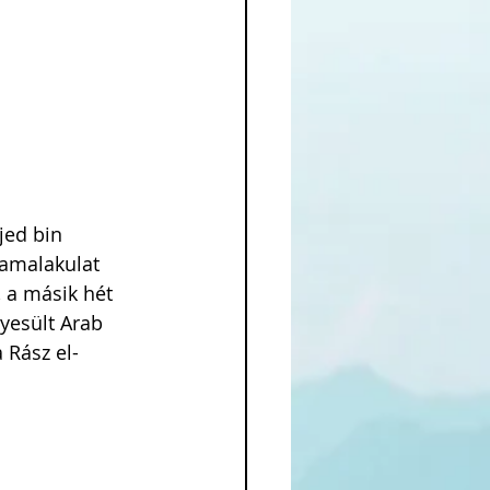
jed bin 
lamalakulat 
 a másik hét 
yesült Arab 
 Rász el-