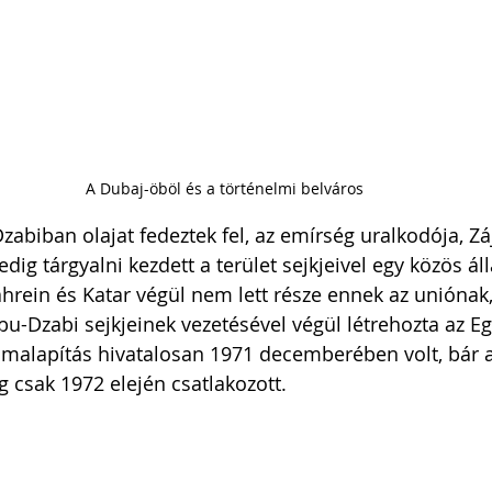
A Dubaj-öböl és a történelmi belváros
biban olajat fedeztek fel, az emírség uralkodója, Zá
dig tárgyalni kezdett a terület sejkjeivel egy közös ál
hrein és Katar végül nem lett része ennek az uniónak,
u-Dzabi sejkjeinek vezetésével végül létrehozta az Eg
amalapítás hivatalosan 1971 decemberében volt, bár a
csak 1972 elején csatlakozott. 