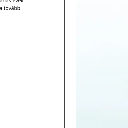
vanas évek 
ja tovább 