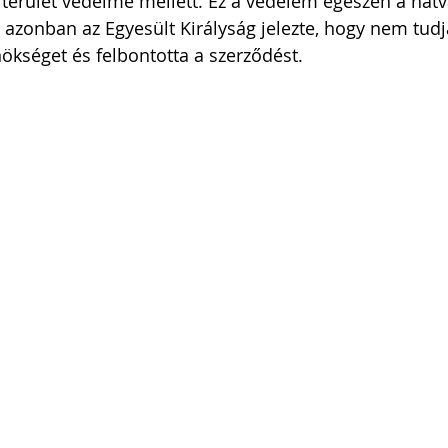
 terület védelme mellett. Ez a védelem egészen a hat
or azonban az Egyesült Királyság jelezte, hogy nem tud
nökséget és felbontotta a szerződést. 