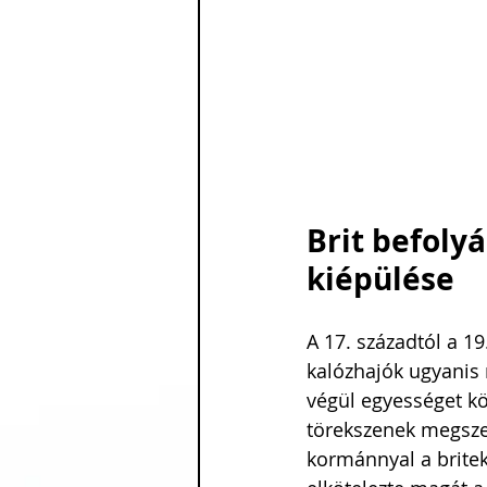
Brit befolyá
kiépülése
A 17. századtól a 19
kalózhajók ugyanis 
végül egyességet kö
törekszenek megszer
kormánnyal a britek