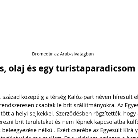
Dromedár az Arab-sivatagban
s, olaj és egy turistaparadicsom 
. század közepéig a térség Kalóz-part néven híresült el,
rendszeresen csaptak le brit szállítmányokra. Az Egyes
tött a helyi sejkekkel. Szerződésben rögzítették, hogy
ezni brit területeket és nem lépnek kapcsolatba külfö
 beleegyezése nélkül. Ezért cserébe az Egyesült Király