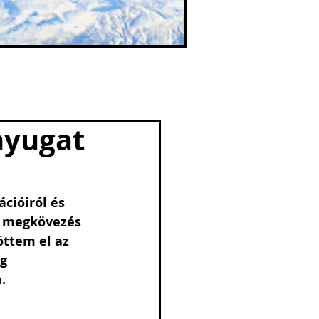
nyugat
cióiról és 
a megkövezés 
ttem el az 
g 
. 