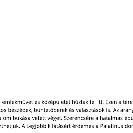
mlékművet és középületet húztak fel itt. Ezen a téren
os beszédek, büntetőperek és választások is. Az aran
lom bukása vetett véget. Szerencsére a hatalmas épül
thetjük. A Legjobb kilátásért érdemes a Palatinus do