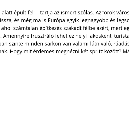
att épült fel” - tartja az ismert szólás. Az “örök váro
vissza, és még ma is Európa egyik legnagyobb és legs
, ahol számtalan építkezés szakadt félbe azért, mert e
. Amennyire frusztráló lehet ez helyi lakosként, turist
óban szinte minden sarkon van valami látnivaló, ráadás
nomak. Hogy mit érdemes megnézni két spritz között? 