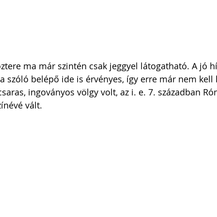
tere ma már szintén csak jeggyel látogatható. A jó hír
szóló belépő ide is érvényes, így erre már nem kell k
aras, ingoványos völgy volt, az i. e. 7. században Ró
ínévé vált. 