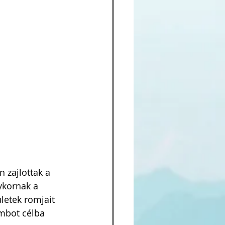
 zajlottak a 
ykornak a  
etek romjait 
mbot célba 