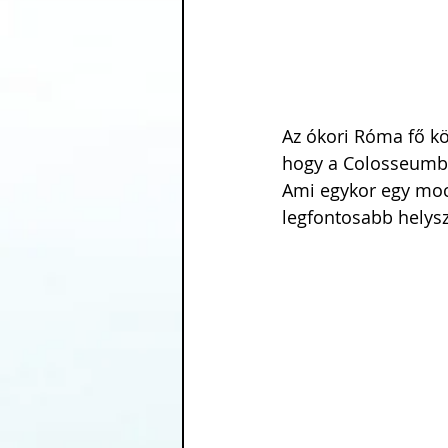
Az ókori Róma fő köz
hogy a Colosseumba 
Ami egykor egy mocs
legfontosabb helysz