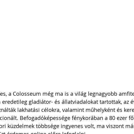
ves, a Colosseum még ma is a világ legnagyobb amfit
redetileg gladiátor- és állatviadalokat tartottak, az 
álták lakhatási célokra, valamint műhelyként és kere
kcionált. Befogadóképessége fénykorában a 80 ezer főt 
ori küzdelmek többsége ingyenes volt, ma viszont má