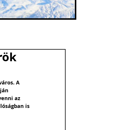
rök
áros. A 
ján 
venni az 
lóságban is 