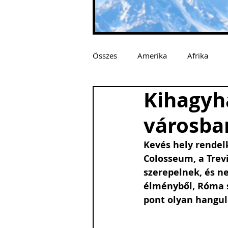
Összes
Amerika
Afrika
Kihagyha
városba
Kevés hely rendelk
Colosseum, a Trevi
szerepelnek, és ne
élményből, Róma s
pont olyan hangul