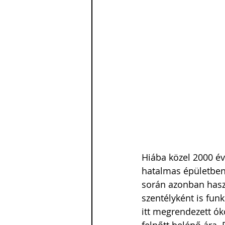
Hiába közel 2000 é
hatalmas épületben e
során azonban haszn
szentélyként is fun
itt megrendezett ók