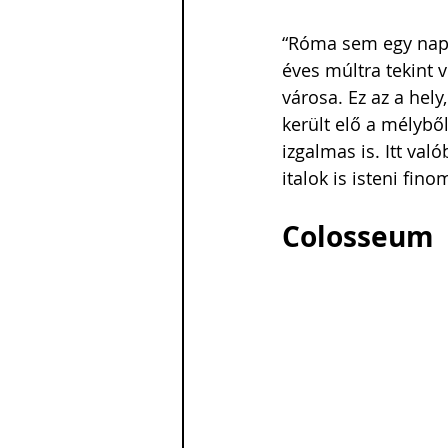
“Róma sem egy nap al
éves múltra tekint 
városa. Ez az a hely
került elő a mélyből
izgalmas is. Itt val
italok is isteni fi
Colosseum