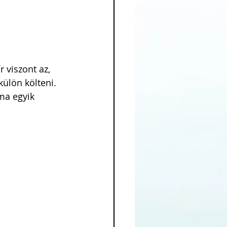
 viszont az, 
ülön költeni. 
ma egyik 