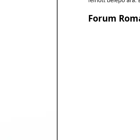
felnőtt belépő ára.
Forum Ro