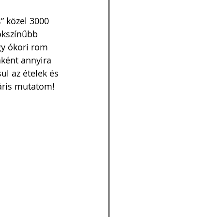
s” közel 3000 
okszínűbb 
gy ókori rom 
aként annyira 
ul az ételek és 
Máris mutatom!