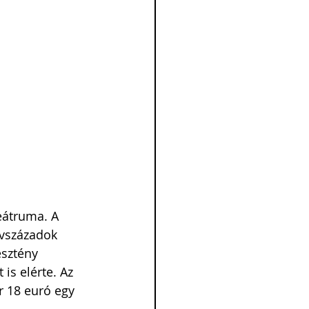
eátruma. A 
évszázadok 
sztény 
is elérte. Az 
r 18 euró egy 