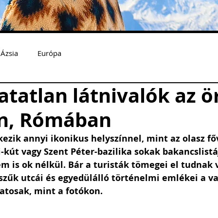
Ázsia
Európa
tatlan látnivalók az ö
n, Rómában
ezik annyi ikonikus helyszínnel, mint az olasz főv
-kút vagy Szent Péter-bazilika sokak bakancslistá
m is ok nélkül. Bár a turisták tömegei el tudnak 
zűk utcái és egyedülálló történelmi emlékei a va
atosak, mint a fotókon.