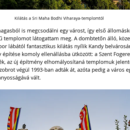
Kilátás a Sri Maha Bodhi Viharaya-templomtól
agasból is megcsodálni egy várost, így első állomásk
ű templomot látogattam meg. A dombtetőn álló, köze
 lábától fantasztikus kilátás nyílik Kandy belvárosár
y építése komoly ellenállásba ütközött: a Szent Foge
ték, az új építmény elhomályosítaná templomuk jelent
brot végül 1993-ban adták át, azóta pedig a város eg
ányosságává vált.