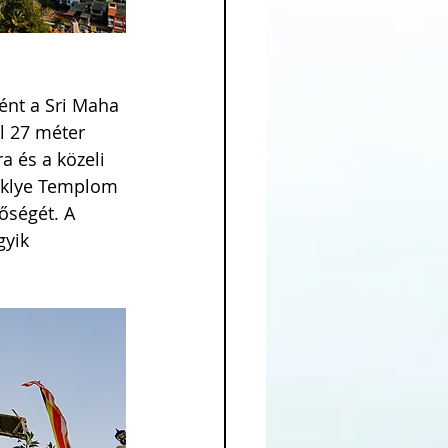
ént a Sri Maha 
l 27 méter 
a és a közeli 
reklye Templom 
őségét. A 
yik 