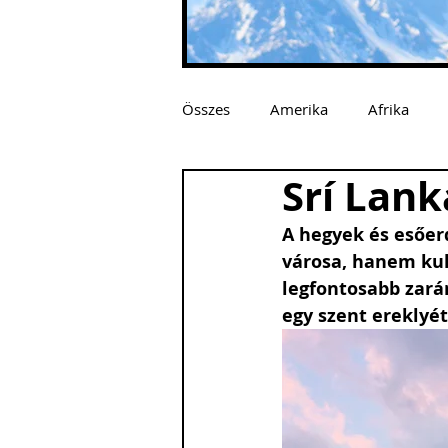
Összes
Amerika
Afrika
Srí Lank
A hegyek és esőer
városa, hanem kult
legfontosabb zarán
egy szent ereklyé