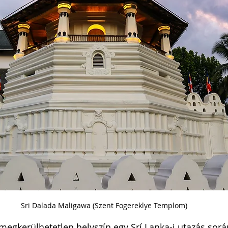
Sri Dalada Maligawa (Szent Fogereklye Templom)
megkerülhetetlen helyszín egy Srí Lanka-i utazás során