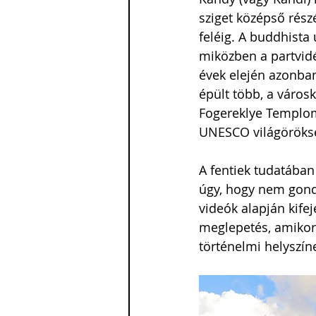
sziget középső részé
feléig. A buddhista
miközben a partvidé
évek elején azonban
épült több, a város
Fogereklye Templom
UNESCO világöröksé
A fentiek tudatában
úgy, hogy nem gondo
videók alapján kife
meglepetés, amikor
történelmi helyszín