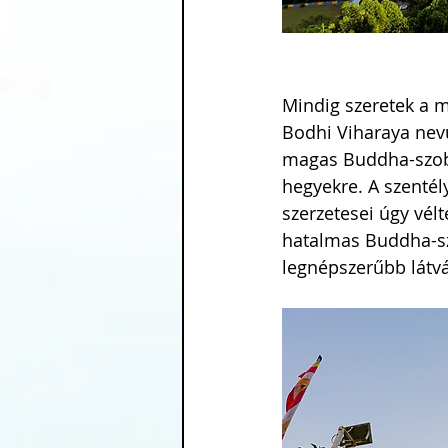
Mindig szeretek a m
Bodhi Viharaya nev
magas Buddha-szobor
hegyekre. A szentél
szerzetesei úgy vél
hatalmas Buddha-szo
legnépszerűbb látv