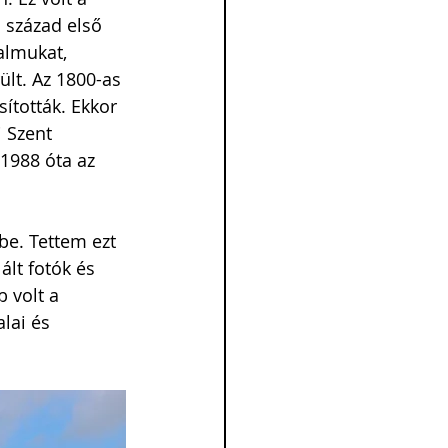
 század első 
almukat, 
lt. Az 1800-as 
ították. Ekkor 
 Szent 
1988 óta az 
be. Tettem ezt 
lt fotók és 
 volt a 
lai és 