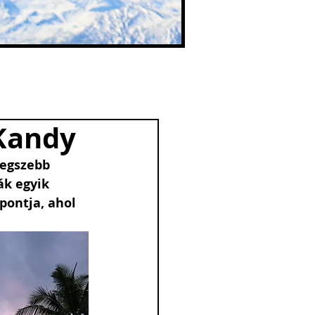
 Kandy
legszebb 
ák egyik 
pontja, ahol 