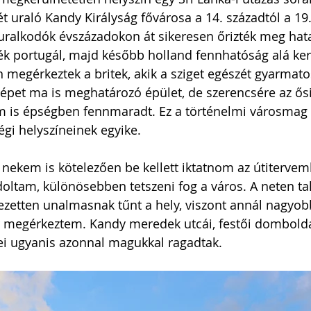
t uraló Kandy Királyság fővárosa a 14. századtól a 19.
 uralkodók évszázadokon át sikeresen őrizték meg hat
k portugál, majd később holland fennhatóság alá kerü
 megérkeztek a britek, akik a sziget egészét gyarmatos
képet ma is meghatározó épület, de szerencsére az ősi
 is épségben fennmaradt. Ez a történelmi városmag 
gi helyszíneinek egyike.
 nekem is kötelezően be kellett iktatnom az útitervem
ltam, különösebben tetszeni fog a város. A neten talá
jezetten unalmasnak tűnt a hely, viszont annál nagyobb
 megérkeztem. Kandy meredek utcái, festői dombolda
ei ugyanis azonnal magukkal ragadtak.