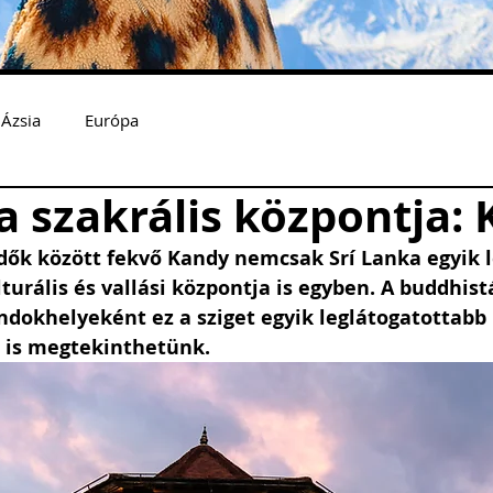
Ázsia
Európa
a szakrális központja:
dők között fekvő Kandy nemcsak Srí Lanka egyik 
urális és vallási központja is egyben. A buddhist
dokhelyeként ez a sziget egyik leglátogatottabb 
t is megtekinthetünk.