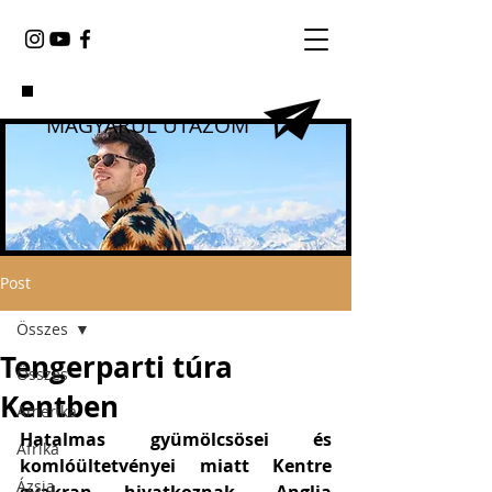
MAGYARUL UTAZOM
Post
Összes
Tengerparti túra
Összes
Kentben
Amerika
Hatalmas gyümölcsösei és 
Afrika
komlóültetvényei miatt Kentre 
Ázsia