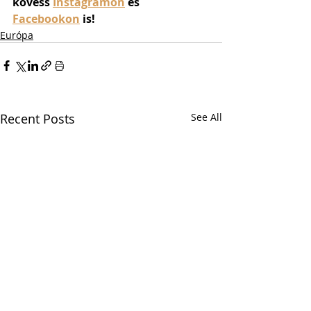
kövess 
Instagramon
 és 
Facebookon
 is!
Európa
Recent Posts
See All