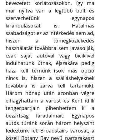
bevezetett korlátozásokon, így ma 
már nyitva van a legtöbb bolt és 
szervezhetünk egynapos 
kirándulásokat is. Hatalmas 
szabadságot ez az intézkedés sem ad, 
hiszen a tömegközlekedés 
használatát továbbra sem javasolják, 
csak saját autóval vagy biciklivel 
indulhatunk útnak, éjszakára pedig 
haza kell térnünk (sok más opció 
nincs is, hiszen a szálláshelyeknek 
továbbra is zárva kell tartaniuk). 
Három hónap után azonban végre 
elhagyhattam a várost és Kent idilli 
tengerpartjain pihenhettem ki a 
bezártság fáradalmait. Egynapos 
autós túránk során három helyszínt 
fedeztünk fel: Broadstairs városát, a 
közeli Botany Bay nevű partszakaszt 