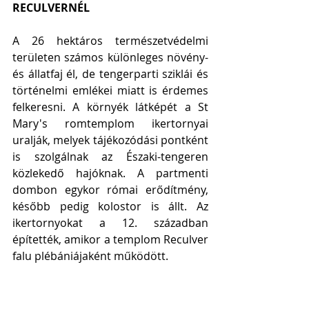
RECULVERNÉL
A 26 hektáros természetvédelmi 
területen számos különleges növény- 
és állatfaj él, de tengerparti sziklái és 
történelmi emlékei miatt is érdemes 
felkeresni. A környék látképét a St 
Mary's romtemplom ikertornyai 
uralják, melyek tájékozódási pontként 
is szolgálnak az Északi-tengeren 
közlekedő hajóknak. A partmenti 
dombon egykor római erődítmény, 
később pedig kolostor is állt. Az 
ikertornyokat a 12. században 
építették, amikor a templom Reculver 
falu plébániájaként működött. 