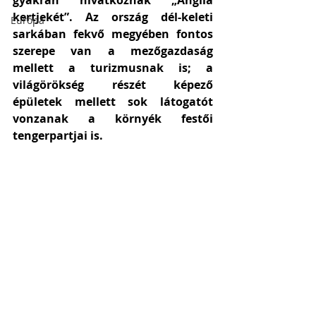
gyakran hivatkoznak „Anglia 
kertjekét”. Az ország dél-keleti 
Európa
sarkában fekvő megyében fontos 
szerepe van a mezőgazdaság 
mellett a turizmusnak is; a 
világörökség részét képező 
épületek mellett sok látogatót 
vonzanak a környék festői 
tengerpartjai is. 