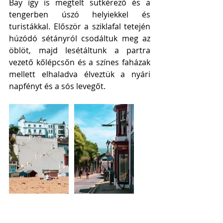
Bay így is megtelt sütkérező és a 
tengerben úszó helyiekkel és 
turistákkal. Először a sziklafal tetején 
húzódó sétányról csodáltuk meg az 
öblöt, majd lesétáltunk a partra 
vezető kőlépcsőn és a színes faházak 
mellett elhaladva élveztük a nyári 
napfényt és a sós levegőt. 