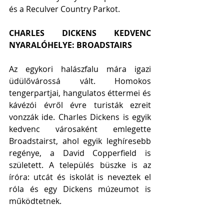
és a Reculver Country Parkot. 
CHARLES DICKENS KEDVENC 
NYARALÓHELYE: BROADSTAIRS
Az egykori halászfalu mára igazi 
üdülővárossá vált. Homokos 
tengerpartjai, hangulatos éttermei és 
kávézói évről évre turisták ezreit 
vonzzák ide. Charles Dickens is egyik 
kedvenc városaként emlegette 
Broadstairst, ahol egyik leghíresebb 
regénye, a David Copperfield is 
született. A település büszke is az 
íróra: utcát és iskolát is neveztek el 
róla és egy Dickens múzeumot is 
működtetnek. 