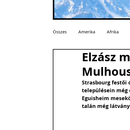
Összes
Amerika
Afrika
Elzász m
Mulhous
Strasbourg festői 
településein még e
Eguisheim mesekön
talán még látvány