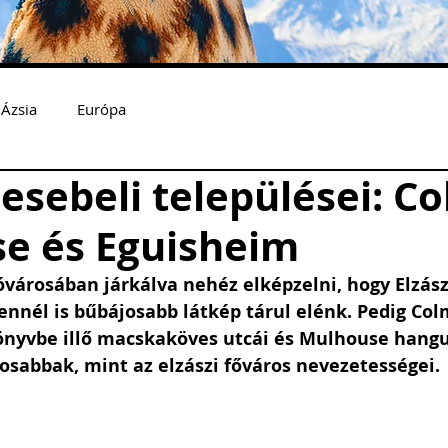
Ázsia
Európa
esebeli települései: C
e és Eguisheim
óvárosában járkálva nehéz elképzelni, hogy Elzász
nnél is bűbájosabb látkép tárul elénk. Pedig Col
yvbe illő macskaköves utcái és Mulhouse hangul
osabbak, mint az elzászi főváros nevezetességei. 