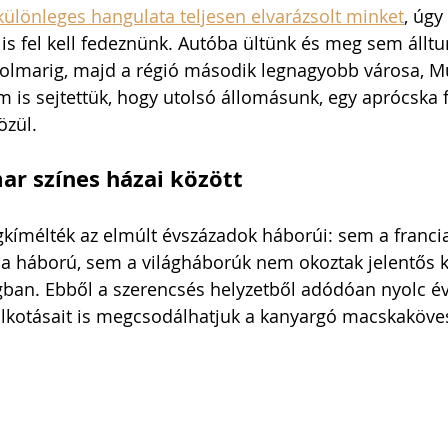
különleges hangulata teljesen elvarázsolt minket
, úgy
 is fel kell fedeznünk. Autóba ültünk és meg sem állt
Colmarig, majd a régió második legnagyobb városa, M
m is sejtettük, hogy utolsó állomásunk, egy aprócska f
zül. 
ar színes házai között
kímélték az elmúlt évszázadok háborúi: sem a francia
a háború, sem a világháborúk nem okoztak jelentős k
ban. Ebből a szerencsés helyzetből adódóan nyolc é
 alkotásait is megcsodálhatjuk a kanyargó macskaköve