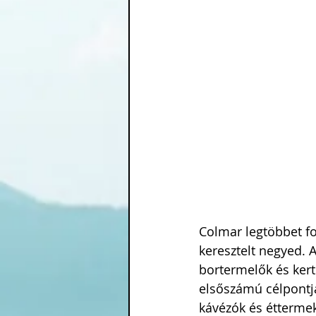
Colmar legtöbbet fo
keresztelt negyed. 
bortermelők és kert
elsőszámú célpontj
kávézók és éttermek 