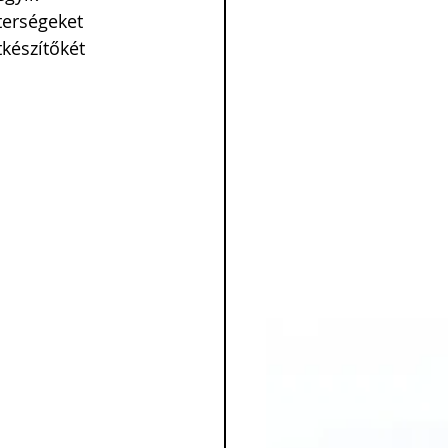
erségeket 
tkészítőkét 