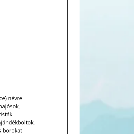
ce) névre 
hajósok, 
isták 
jándékboltok, 
s borokat 