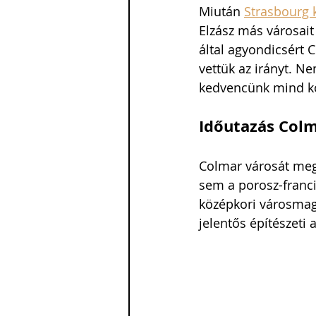
Miután 
Strasbourg 
Elzász más városait
által agyondicsért 
vettük az irányt. Ne
kedvencünk mind kö
Időutazás Colm
Colmar városát meg
sem a porosz-franci
középkori városmag
jelentős építészeti