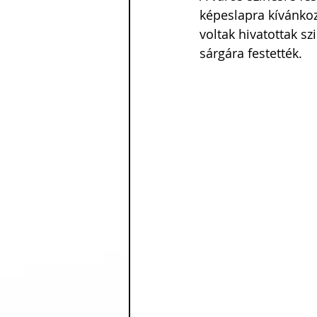
képeslapra kívánko
voltak hivatottak sz
sárgára festették. 