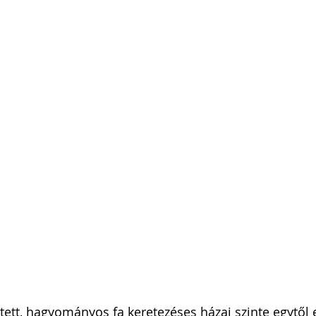
stett, hagyományos fa keretezéses házai szinte egytől 