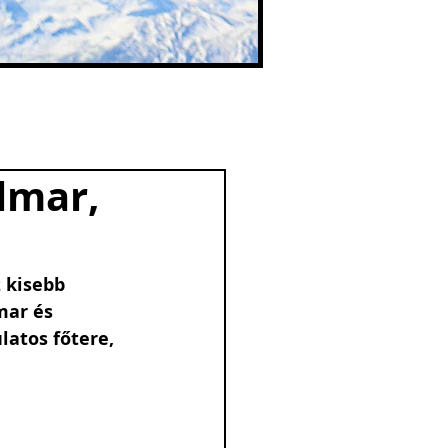
olmar,
 kisebb 
mar és 
atos főtere, 