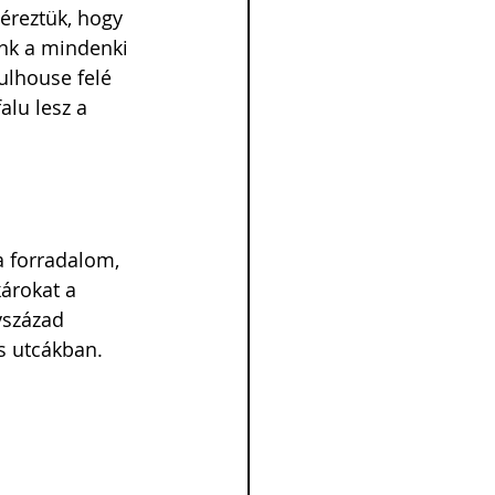
 éreztük, hogy 
unk a mindenki 
ulhouse felé 
alu lesz a 
 forradalom, 
árokat a 
vszázad 
s utcákban. 