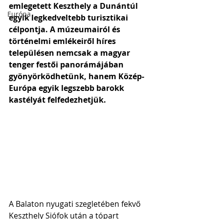
emlegetett Keszthely a Dunántúl 
Európa
egyik legkedveltebb turisztikai 
célpontja. A múzeumairól és 
történelmi emlékeiről híres 
településen nemcsak a magyar 
tenger festői panorámájában 
gyönyörködhetünk, hanem Közép-
Európa egyik legszebb barokk 
kastélyát felfedezhetjük. 
A Balaton nyugati szegletében fekvő 
Keszthely Siófok után a tópart 