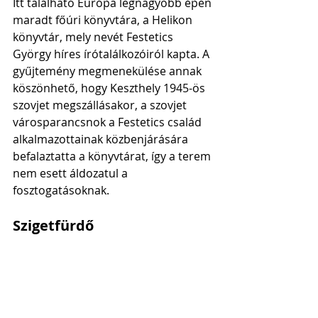
Itt található Európa legnagyobb épen 
maradt főúri könyvtára, a Helikon 
könyvtár, mely nevét Festetics 
György híres írótalálkozóiról kapta. A 
gyűjtemény megmenekülése annak 
köszönhető, hogy Keszthely 1945-ös 
szovjet megszállásakor, a szovjet 
városparancsnok a Festetics család 
alkalmazottainak közbenjárására 
befalaztatta a könyvtárat, így a terem 
nem esett áldozatul a 
fosztogatásoknak.
Szigetfürdő