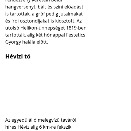
hangversenyt, bált és színi előadást 
is tartottak, a gróf pedig jutalmakat 
és írói ösztöndíjakat is kiosztott. Az 
utolsó Helikon-ünnepséget 1819-ben 
tartották, alig két hónappal Festetics 
György halála előtt. 
Hévízi tó
Az egyedülálló melegvízű taváról 
híres Hévíz alig 6 km-re fekszik 