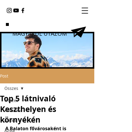
MAGYARUL UTAZOM
Post
Összes
Top 5 látnivaló
Összes
Keszthelyen és
Amerika
környékén
Afrika
A Balaton fővárosaként is 
Ázsia