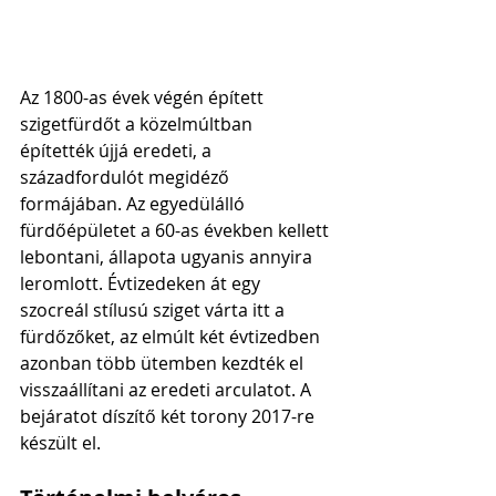
Az 1800-as évek végén épített 
szigetfürdőt a közelmúltban 
építették újjá eredeti, a 
századfordulót megidéző 
formájában. Az egyedülálló 
fürdőépületet a 60-as években kellett 
lebontani, állapota ugyanis annyira 
leromlott. Évtizedeken át egy 
szocreál stílusú sziget várta itt a 
fürdőzőket, az elmúlt két évtizedben 
azonban több ütemben kezdték el 
visszaállítani az eredeti arculatot. A 
bejáratot díszítő két torony 2017-re 
készült el. 