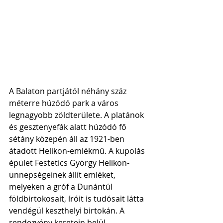
A Balaton partjától néhány száz 
méterre húzódó park a város 
legnagyobb zöldterülete. A platánok 
és gesztenyefák alatt húzódó fő 
sétány közepén áll az 1921-ben 
átadott Helikon-emlékmű. A kupolás 
épület Festetics György Helikon-
ünnepségeinek állít emléket, 
melyeken a gróf a Dunántúl 
földbirtokosait, íróit is tudósait látta 
vendégül keszthelyi birtokán. A 
rendezvény keretein belül 