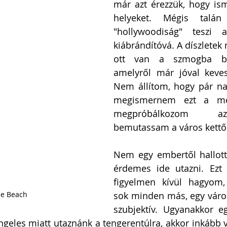
már azt érezzük, hogy ism
helyeket. Mégis talá
"hollywoodiság" teszi a
kiábrándítóvá. A díszletek
ott van a szmogba bor
amelyről már jóval keves
Nem állítom, hogy pár nap 
megismernem ezt a metr
megpróbálkozom az
bemutassam a város kettő
Nem egy embertől hallot
érdemes ide utazni. Ezt 
figyelmen kívül hagyom,
ce Beach
sok minden más, egy város
szubjektív. Ugyanakkor egy
geles miatt utaznánk a tengerentúlra, akkor inkább 