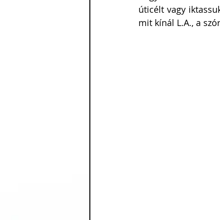
úticélt vagy iktass
mit kínál L.A., a szó