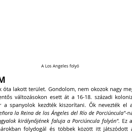
A Los Angeles folyó
M
k óta lakott terület. Gondolom, nem okozok nagy megl
ntős változásokon esett át a 16-18. századi koloniz
r a spanyolok kezdték kiszorítani. Ők nevezték el a
ñora la Reina de los Ángeles del Río de Porciúncula"
-n
yalok királynőjének faluja a Porciúncula folyón".
 Ez a
okban folydogál és többek között itt játszódott a