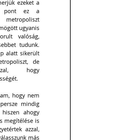
erjük ezeket a 
n pont ez a 
 metropoliszt 
 mögött ugyanis 
ult valóság, 
ebbet tudunk. 
alatt sikerült 
opoliszt, de 
zal, hogy 
sségét. 
tam, hogy nem 
persze mindig 
 hiszen ahogy 
 megítélése is 
etértek azzal, 
válasszunk más 