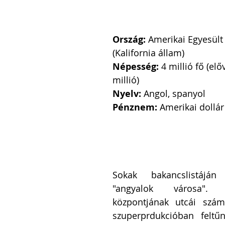
Ország:
 Amerikai Egyesült
(Kalifornia állam)
Népesség: 
4 millió fő (el
millió)
Nyelv: 
Angol, spanyol
Pénznem: 
Amerikai dollár
Sokak bakancslistáján
"angyalok városa". 
központjának utcái szám
szuperprdukcióban feltű