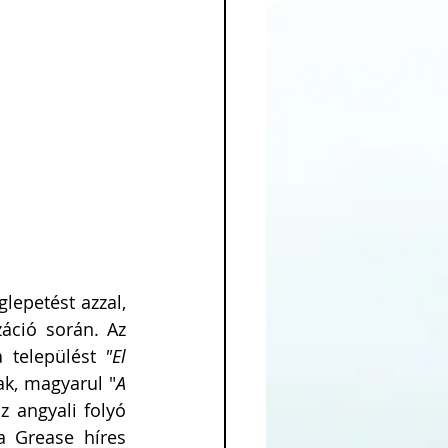
epetést azzal, 
áció során. Az 
 települést 
"El 
ak, magyarul "
A 
z angyali folyó 
 Grease híres 