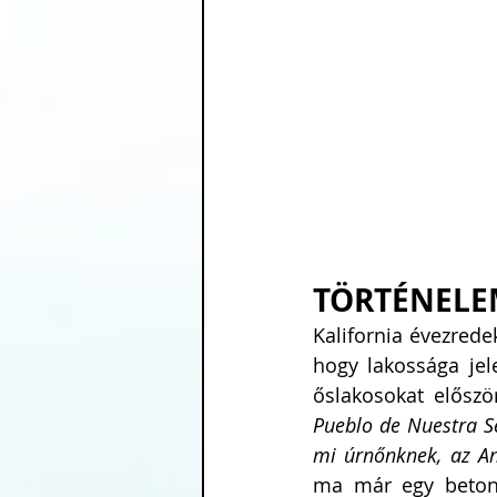
TÖRTÉNELE
Kalifornia évezrede
hogy lakossága jele
őslakosokat előszö
Pueblo de Nuestra Se
mi úrnőnknek, az Ang
ma már egy betonár