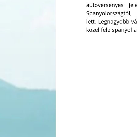
autóversenyes jel
Spanyolországtól,
lett. Legnagyobb vá
közel fele spanyol 