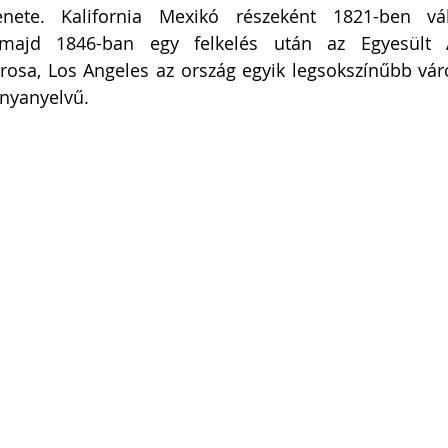
enete. Kalifornia Mexikó részeként 1821-ben vál
 majd 1846-ban egy felkelés után az Egyesült Á
rosa, Los Angeles az ország egyik legsokszínűbb váro
anyanyelvű. 