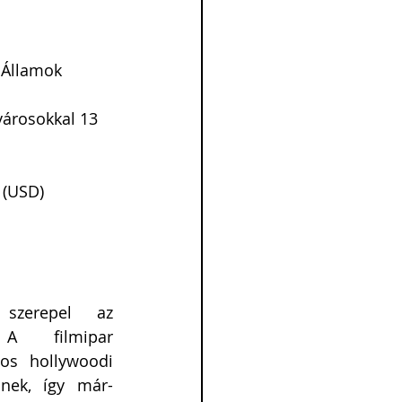
 Államok 
ővárosokkal 13 
 (USD)
 szerepel az 
A filmipar 
os hollywoodi 
nnek, így már-