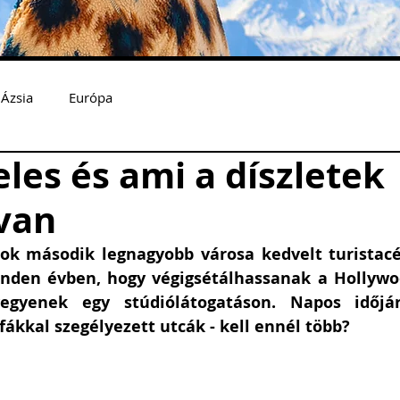
Ázsia
Európa
les és ami a díszletek
van
ok második legnagyobb városa kedvelt turistacél
inden évben, hogy végigsétálhassanak a Hollywo
egyenek egy stúdiólátogatáson. Napos időjár
ákkal szegélyezett utcák - kell ennél több? 