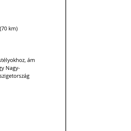
(70 km)
stélyokhoz, ám 
gy Nagy-
szigetország 