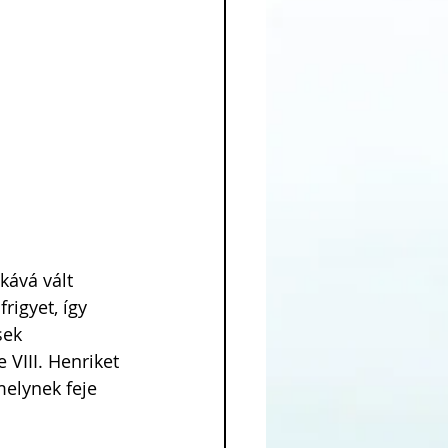
kává vált 
rigyet, így 
sek 
 VIII. Henriket 
elynek feje 