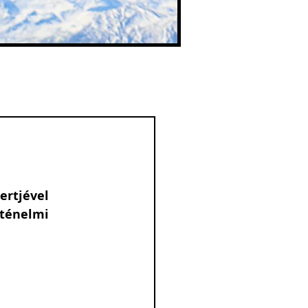
ertjével 
rténelmi 