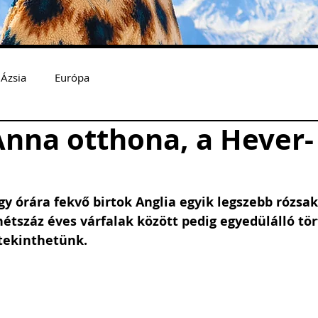
Ázsia
Európa
Anna otthona, a Hever-
gy órára fekvő birtok Anglia egyik legszebb rózsak
étszáz éves várfalak között pedig egyedülálló tö
tekinthetünk. 