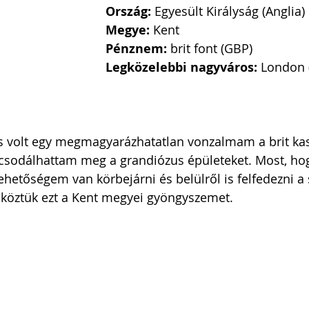
Ország:
 Egyesült Királyság (Anglia)
Megye:
 Kent
Pénznem:
 brit font (GBP)
Legközelebbi nagyváros:
 London 
is volt egy megmagyarázhatatlan vonzalmam a brit ka
 csodálhattam meg a grandiózus épületeket. Most, ho
ehetőségem van körbejárni és belülről is felfedezni a 
, köztük ezt a Kent megyei gyöngyszemet. 