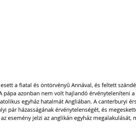
esett a fiatal és öntörvényű Annával, és feltett szándé
 A pápa azonban nem volt hajlandó érvényteleníteni a f
atolikus egyház hatalmát Angliában. A canterburyi ér
rályi pár házasságának érvénytelenségét, és megeskette
 az esemény jelzi az anglikán egyház megalakulását, m