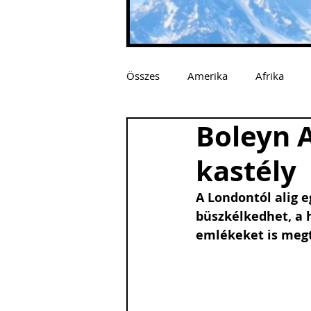
Összes
Amerika
Afrika
Boleyn 
kastély
A Londontól alig e
büszkélkedhet, a h
emlékeket is meg