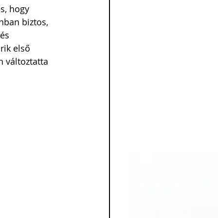
s, hogy 
nban biztos, 
és 
rik első 
 változtatta 