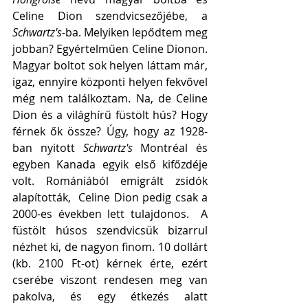
Celine Dion szendvicsezőjébe, a 
Schwartz's
-ba. Melyiken lepődtem meg 
jobban? Egyértelműen Celine Dionon. 
Magyar boltot sok helyen láttam már, 
igaz, ennyire központi helyen fekvővel 
még nem találkoztam. Na, de Celine 
Dion és a világhírű füstölt hús? Hogy 
férnek ők össze? Úgy, hogy az 1928-
ban nyitott 
Schwartz's
 Montréal és 
egyben Kanada egyik első kifőzdéje 
volt. Romániából emigrált zsidók 
alapították,  Celine Dion pedig csak a 
2000-es években lett tulajdonos.  A 
füstölt húsos szendvicsük bizarrul 
nézhet ki, de nagyon finom. 10 dollárt 
(kb. 2100 Ft-ot) kérnek érte, ezért 
cserébe viszont rendesen meg van 
pakolva, és egy étkezés alatt 