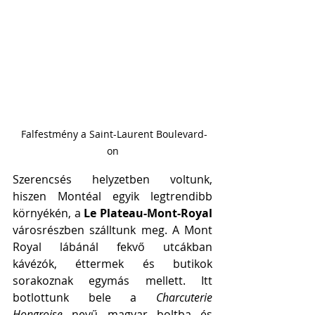
 Falfestmény a Saint-Laurent Boulevard-
on
Szerencsés helyzetben voltunk, 
hiszen Montéal egyik legtrendibb 
környékén, a 
Le Plateau-Mont-Royal
városrészben szálltunk meg. A Mont 
Royal lábánál fekvő utcákban 
kávézók, éttermek és butikok 
sorakoznak egymás mellett. Itt 
botlottunk bele a 
Charcuterie 
Hongroise
 nevű magyar boltba és 