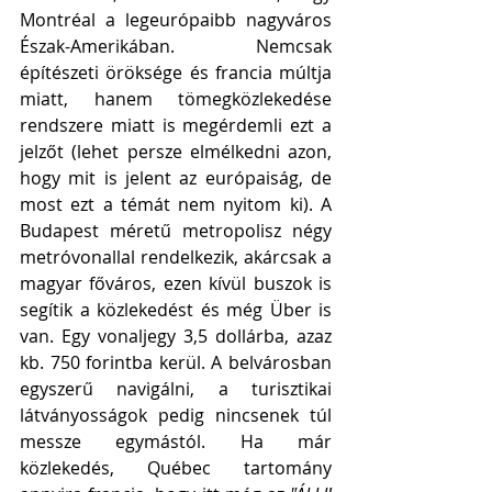
Montréal a legeurópaibb nagyváros 
Észak-Amerikában. Nemcsak 
építészeti öröksége és francia múltja 
miatt, hanem tömegközlekedése 
rendszere miatt is megérdemli ezt a 
jelzőt (lehet persze elmélkedni azon, 
hogy mit is jelent az európaiság, de 
most ezt a témát nem nyitom ki). A  
Budapest méretű metropolisz négy 
metróvonallal rendelkezik, akárcsak a 
magyar főváros, ezen kívül buszok is 
segítik a közlekedést és még Über is 
van. Egy vonaljegy 3,5 dollárba, azaz 
kb. 750 forintba kerül. A belvárosban 
egyszerű navigálni, a turisztikai 
látványosságok pedig nincsenek túl 
messze egymástól. Ha már 
közlekedés, Québec tartomány 