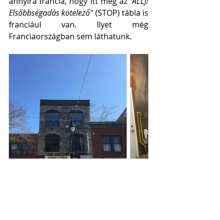
annyira francia, hogy itt még az 
"ÁLLJ! 
Elsőbbségadás kötelező"
 (STOP) tábla is 
franciául van. Ilyet még 
Franciaországban sem láthatunk. 
Görgess oldalra!