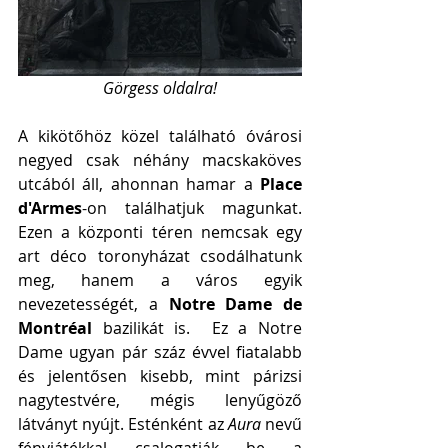
Görgess oldalra!
A kikötőhöz közel található óvárosi 
negyed csak néhány macskaköves 
utcából áll, ahonnan hamar a 
Place 
d'Armes
-on találhatjuk magunkat. 
Ezen a központi téren nemcsak egy 
art déco toronyházat csodálhatunk 
meg, hanem a város egyik 
nevezetességét, a 
Notre Dame de 
Montréal
 bazilikát is.  Ez a Notre 
Dame ugyan pár száz évvel fiatalabb 
és jelentősen kisebb, mint párizsi 
nagytestvére, mégis lenyűgöző 
látványt nyújt. Esténként az 
Aura
 nevű 
fényjátékkal csalogatják be a 