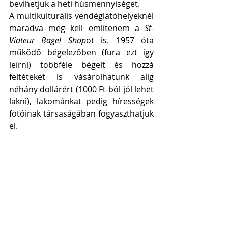
bevihetjük a heti húsmennyiséget.  
A multikulturális vendéglátóhelyeknél 
maradva meg kell említenem a 
St-
Viateur Bagel Shop
ot is. 1957 óta 
működő bégelezőben (fura ezt így 
leírni) többféle bégelt és hozzá 
feltéteket is vásárolhatunk alig 
néhány dollárért (1000 Ft-ból jól lehet 
lakni), lakománkat pedig hírességek 
fotóinak társaságában fogyaszthatjuk 
el.