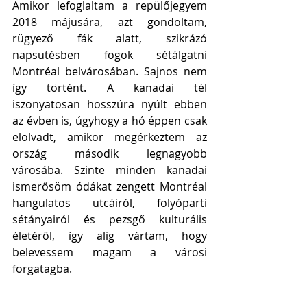
Amikor lefoglaltam a repülőjegyem 
2018 májusára, azt gondoltam, 
rügyező fák alatt, szikrázó 
napsütésben fogok sétálgatni 
Montréal belvárosában. Sajnos nem 
így történt. A kanadai tél 
iszonyatosan hosszúra nyúlt ebben 
az évben is, úgyhogy a hó éppen csak 
elolvadt, amikor megérkeztem az 
ország második legnagyobb 
városába. Szinte minden kanadai 
ismerősöm ódákat zengett Montréal 
hangulatos utcáiról, folyóparti 
sétányairól és pezsgő kulturális 
életéről, így alig vártam, hogy 
belevessem magam a városi 
forgatagba.