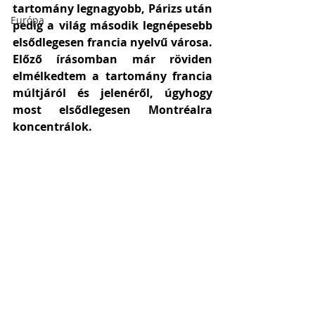
tartomány legnagyobb, Párizs után 
Európa
pedig a világ második legnépesebb 
elsődlegesen francia nyelvű városa. 
Előző írásomban már röviden 
elmélkedtem a tartomány francia 
múltjáról és jelenéről, úgyhogy 
most elsődlegesen Montréalra 
koncentrálok. 