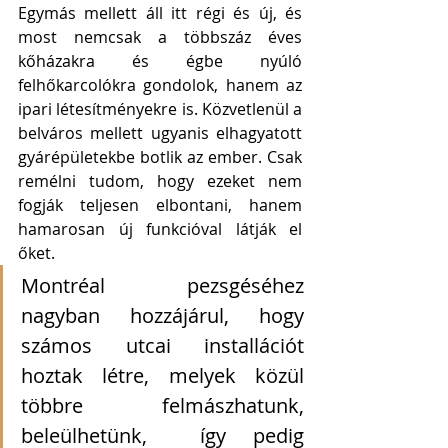
Egymás mellett áll itt régi és új, és 
most nemcsak a többszáz éves 
kőházakra és égbe nyúló 
felhőkarcolókra gondolok, hanem az 
ipari létesítményekre is. Közvetlenül a 
belváros mellett ugyanis elhagyatott 
gyárépületekbe botlik az ember. Csak 
remélni tudom, hogy ezeket nem 
fogják teljesen elbontani, hanem 
hamarosan új funkcióval látják el 
őket.
Montréal pezsgéséhez 
nagyban hozzájárul, hogy 
számos utcai installációt 
hoztak létre, melyek közül 
többre felmászhatunk, 
beleülhetünk,  így pedig 