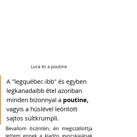
Luca és a poutine
A "legquébec-ibb" és egyben 
legkanadaibb étel azonban 
minden bizonnyal a 
poutine, 
vagyis a húslével leöntött 
sajtos sültkrumpli. 
Bevallom őszintén, én megszállottja 
lettem ennek a kiadós gyorskajának 