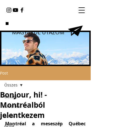
MAGYARUL UTAZOM
Post
Összes
Bonjour, hi! -
Összes
Montréalból
Amerika
jelentkezem
Afrika
Montréal a meseszép Québec 
Ázsia