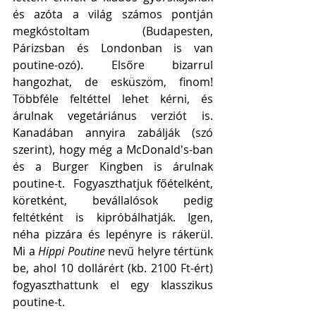
és azóta a világ számos pontján 
megkóstoltam (Budapesten, 
Párizsban és Londonban is van 
poutine-ozó). Elsőre bizarrul 
hangozhat, de esküszöm, finom! 
Többféle feltéttel lehet kérni, és 
árulnak vegetáriánus verziót is. 
Kanadában annyira zabálják (szó 
szerint), hogy még a McDonald's-ban 
és a Burger Kingben is árulnak 
poutine-t.  Fogyaszthatjuk főételként, 
köretként, bevállalósok pedig 
feltétként is kipróbálhatják. Igen, 
néha pizzára és lepényre is rákerül. 
Mi a 
Hippi Poutine
 nevű helyre tértünk 
be, ahol 10 dollárért (kb. 2100 Ft-ért) 
fogyaszthattunk el egy klasszikus 
poutine-t.  