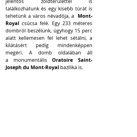
jelentős zöldterülettel is 
találkozhatunk és egy kisebb túrát is 
tehetünk a város névadója, a  
Mont-
Royal
 csúcsa felé. Egy 233 méteres 
dombról beszélünk, úgyhogy 15 perc 
alatt kellemesen fel lehet sétálni, a 
kilátásért pedig mindenképpen 
megéri. A domb oldalában áll 
a monumentális 
Oratoire Saint-
Joseph du Mont-Royal 
bazilika is. 