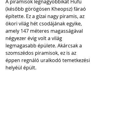
A piramisok legnagyobbikát Hufu 
(később görögösen Kheopsz) fáraó 
építette. Ez a gízai nagy piramis, az 
ókori világ hét csodájának egyike, 
amely 147 méteres magasságával 
négyezer évig volt a világ 
legmagasabb épülete. Akárcsak a 
szomszédos piramisok, ez is az 
éppen regnáló uralkodó temetkezési 
helyéül épült. 