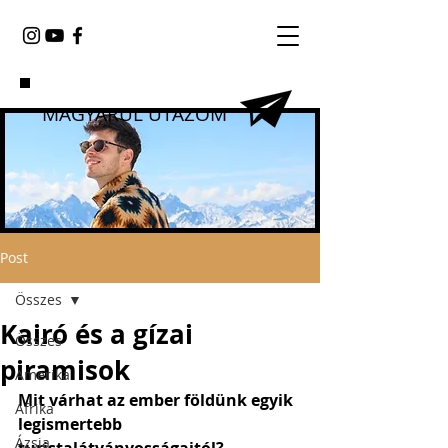
MAGYARUL UTAZOM
Post
Összes
Kairó és a gízai
Összes
piramisok
Amerika
Mit várhat az ember földünk egyik 
Afrika
legismertebb 
Ázsia