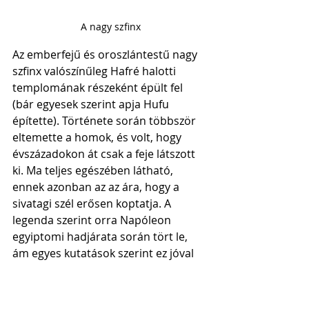
A nagy szfinx
Az emberfejű és oroszlántestű nagy 
szfinx valószínűleg Hafré halotti 
templomának részeként épült fel 
(bár egyesek szerint apja Hufu 
építette). Története során többször 
eltemette a homok, és volt, hogy 
évszázadokon át csak a feje látszott 
ki. Ma teljes egészében látható, 
ennek azonban az az ára, hogy a 
sivatagi szél erősen koptatja. A 
legenda szerint orra Napóleon 
egyiptomi hadjárata során tört le, 
ám egyes kutatások szerint ez jóval 
korábban, a 3. és 10. század között 
történt. 