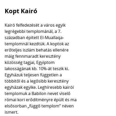
Kopt Kairó
Kairó felfedezését a város egyik 
legrégebbi templománál, a 7. 
században épített El-Muallaqa-
templomnál kezdtük. A koptok az 
erőteljes iszlám behatás ellenére 
máig fennmaradt keresztény 
közösség tagjai, Egyiptom 
lakosságának kb. 10%-át teszik ki. 
Egyházuk teljesen független a 
többitől és a legősibb keresztény 
egyházak egyike. Leghíresebb kairói 
templomuk a Babilon nevet viselő 
római kori erődítményre épült és ma 
elsősorban „függő templom” néven 
ismert. 