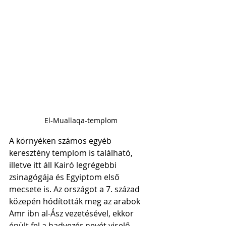
El-Muallaqa-templom
A környéken számos egyéb 
keresztény templom is található, 
illetve itt áll Kairó legrégebbi 
zsinagógája és Egyiptom első 
mecsete is. Az országot a 7. század 
közepén hódították meg az arabok 
Amr ibn al-Ász vezetésével, ekkor 
épült fel a hadvezér nevét viselő 