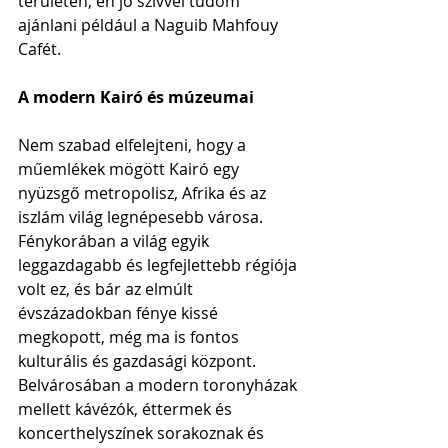
területén, én jó szívvel tudom 
ajánlani például a Naguib Mahfouy 
Cafét. 
A modern Kairó és múzeumai
Nem szabad elfelejteni, hogy a 
műemlékek mögött Kairó egy 
nyüzsgő metropolisz, Afrika és az 
iszlám világ legnépesebb városa. 
Fénykorában a világ egyik 
leggazdagabb és legfejlettebb régiója 
volt ez, és bár az elmúlt 
évszázadokban fénye kissé 
megkopott, még ma is fontos 
kulturális és gazdasági központ. 
Belvárosában a modern toronyházak 
mellett kávézók, éttermek és 
koncerthelyszínek sorakoznak és 