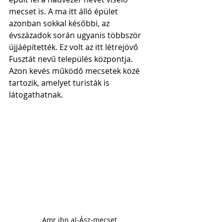
mecset is. A ma itt álló épület 
azonban sokkal későbbi, az 
évszázadok során ugyanis többször 
újjáépítették. Ez volt az itt létrejövő 
Fusztát nevű település központja. 
Azon kevés működő mecsetek közé 
tartozik, amelyet turisták is 
látogathatnak. 
Amr ibn al-Ász-mecset