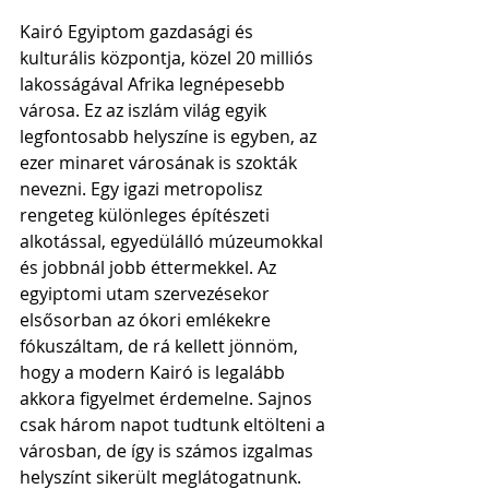
Kairó Egyiptom gazdasági és 
kulturális központja, közel 20 milliós 
lakosságával Afrika legnépesebb 
városa. Ez az iszlám világ egyik 
legfontosabb helyszíne is egyben, az 
ezer minaret városának is szokták 
nevezni. Egy igazi metropolisz 
rengeteg különleges építészeti 
alkotással, egyedülálló múzeumokkal 
és jobbnál jobb éttermekkel. Az 
egyiptomi utam szervezésekor 
elsősorban az ókori emlékekre 
fókuszáltam, de rá kellett jönnöm, 
hogy a modern Kairó is legalább 
akkora figyelmet érdemelne. Sajnos 
csak három napot tudtunk eltölteni a 
városban, de így is számos izgalmas 
helyszínt sikerült meglátogatnunk. 