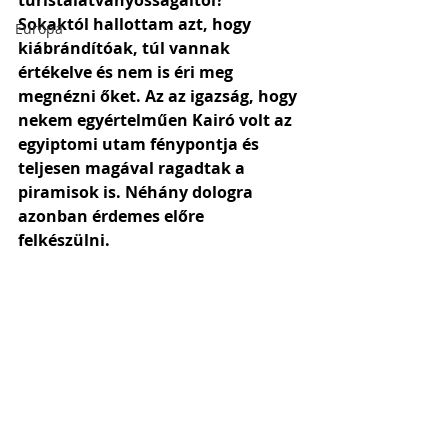
turistalátványosságaitól? 
Sokaktól hallottam azt, hogy 
Európa
kiábrándítóak, túl vannak 
értékelve és nem is éri meg 
megnézni őket. Az az igazság, hogy 
nekem egyértelműen Kairó volt az 
egyiptomi utam fénypontja és 
teljesen magával ragadtak a 
piramisok is. Néhány dologra 
azonban érdemes előre 
felkészülni. 