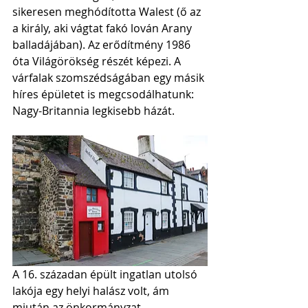
sikeresen meghódította Walest (ő az 
a király, aki vágtat fakó lován Arany 
balladájában). Az erődítmény 1986 
óta Világörökség részét képezi. A 
várfalak szomszédságában egy másik 
híres épületet is megcsodálhatunk: 
Nagy-Britannia legkisebb házát. 
A 16. századan épült ingatlan utolsó 
lakója egy helyi halász volt, ám 
miután az önkormányzat 