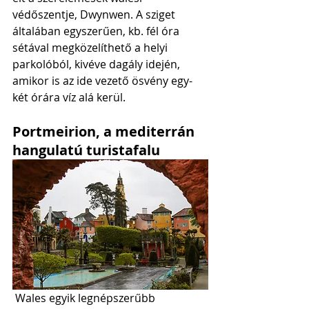
védőszentje, Dwynwen. A sziget 
általában egyszerűen, kb. fél óra 
sétával megközelíthető a helyi 
parkolóból, kivéve dagály idején, 
amikor is az ide vezető ösvény egy-
két órára víz alá kerül.  
Portmeirion, a mediterrán 
hangulatú turistafalu
 Wales egyik legnépszerűbb 