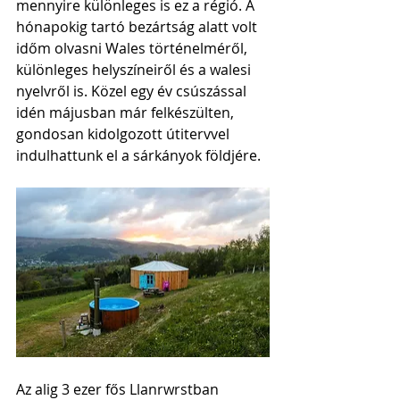
mennyire különleges is ez a régió. A 
hónapokig tartó bezártság alatt volt 
időm olvasni Wales történelméről, 
különleges helyszíneiről és a walesi 
nyelvről is. Közel egy év csúszással 
idén májusban már felkészülten, 
gondosan kidolgozott útitervvel 
indulhattunk el a sárkányok földjére.
Az alig 3 ezer fős Llanrwrstban 