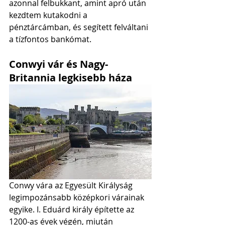
azonnal felbukkant, amint apró után 
kezdtem kutakodni a 
pénztárcámban, és segített felváltani 
a tízfontos bankómat. 
Conwyi vár és Nagy-
Britannia legkisebb háza
Conwy vára az Egyesült Királyság 
legimpozánsabb középkori várainak 
egyike. I. Eduárd király építette az 
1200-as évek végén, miután 