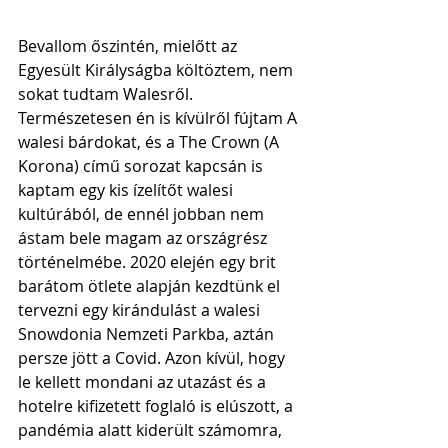
Bevallom őszintén, mielőtt az 
Egyesült Királyságba költöztem, nem 
sokat tudtam Walesről. 
Természetesen én is kívülről fújtam A 
walesi bárdokat, és a The Crown (A 
Korona) című sorozat kapcsán is 
kaptam egy kis ízelítőt walesi 
kultúrából, de ennél jobban nem 
ástam bele magam az országrész 
történelmébe. 2020 elején egy brit 
barátom ötlete alapján kezdtünk el 
tervezni egy kirándulást a walesi 
Snowdonia Nemzeti Parkba, aztán 
persze jött a Covid. Azon kívül, hogy 
le kellett mondani az utazást és a 
hotelre kifizetett foglaló is elúszott, a 
pandémia alatt kiderült számomra, 