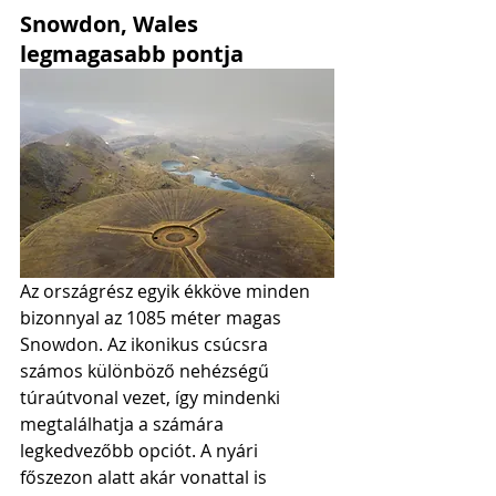
Snowdon, Wales 
legmagasabb pontja
Az országrész egyik ékköve minden 
bizonnyal az 1085 méter magas 
Snowdon. Az ikonikus csúcsra 
számos különböző nehézségű 
túraútvonal vezet, így mindenki 
megtalálhatja a számára 
legkedvezőbb opciót. A nyári 
főszezon alatt akár vonattal is 