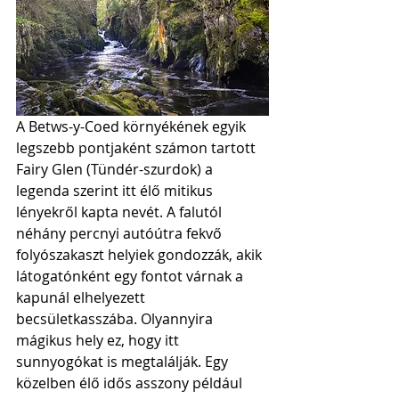
A Betws-y-Coed környékének egyik 
legszebb pontjaként számon tartott 
Fairy Glen (Tündér-szurdok) a 
legenda szerint itt élő mitikus 
lényekről kapta nevét. A falutól 
néhány percnyi autóútra fekvő 
folyószakaszt helyiek gondozzák, akik 
látogatónként egy fontot várnak a 
kapunál elhelyezett 
becsületkasszába. Olyannyira 
mágikus hely ez, hogy itt 
sunnyogókat is megtalálják. Egy 
közelben élő idős asszony például 