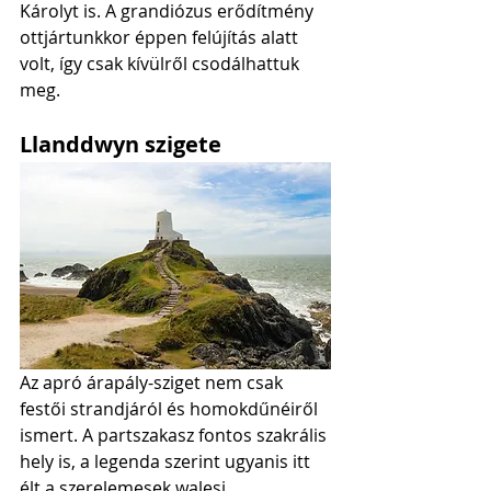
Károlyt is. A grandiózus erődítmény 
ottjártunkkor éppen felújítás alatt 
volt, így csak kívülről csodálhattuk 
meg. 
Llanddwyn szigete
Az apró árapály-sziget nem csak 
festői strandjáról és homokdűnéiről 
ismert. A partszakasz fontos szakrális 
hely is, a legenda szerint ugyanis itt 
élt a szerelemesek walesi 