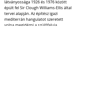
látványossága 1926 és 1976 között 
épült fel Sir Clough Williams-Ellis által 
tervei alapján. Az építész igazi 
mediterrán hangulatot szeretett 
volna megidézni a szülőfaluja 
közelében fekvő félszigeten. Az 
épületek többsége szállodaként, 
kávézóként és étteremként működik, 
és a pálmafákkal szegélyezett 
sétányok és terek is 
csak belépő 
ellenében látogathatók.
További utazós tartalmakért 
kövess 
Instagramon
 és 
Facebookon
 is!
Európa