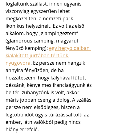
foglaltunk szállást, innen ugyanis 
viszonylag egyszerűen lehet 
megközelíteni a nemzeti park 
ikonikus helyszíneit. Ez volt az első 
alkalom, hogy „glampingeztem” 
(glamorous camping, magyarul 
fényűző kemping): 
egy hegyoldalban 
kialakított jurtában tértünk 
nyugovóra
. Ez persze nem hangzik 
annyira fényűzően, de ha 
hozzáteszem, hogy kályhával fűtött 
dézsánk, kényelmes franciaágyunk és 
beltéri zuhanyzónk is volt, akkor 
máris jobban cseng a dolog. A szállás 
persze nem elsődleges, hiszen a 
legtöbb időt úgyis túrázással tölti az 
ember, látnivalókból pedig nincs 
hiány errefelé. 