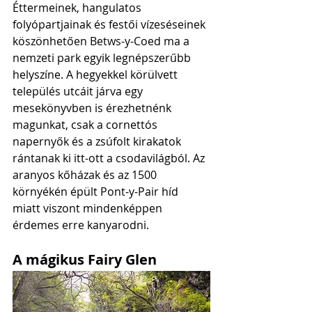
Éttermeinek, hangulatos 
folyópartjainak és festői vízeséseinek 
köszönhetően Betws-y-Coed ma a 
nemzeti park egyik legnépszerűbb 
helyszíne. A hegyekkel körülvett 
település utcáit járva egy 
mesekönyvben is érezhetnénk 
magunkat, csak a cornettós 
napernyők és a zsúfolt kirakatok 
rántanak ki itt-ott a csodavilágból. Az 
aranyos kőházak és az 1500 
környékén épült Pont-y-Pair híd 
miatt viszont mindenképpen 
érdemes erre kanyarodni. 
A mágikus Fairy Glen