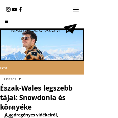
MAGYARUL UTAZOM
Post
Összes
Észak-Wales legszebb
Összes
tájai: Snowdonia és
Amerika
környéke
Afrika
A vadregényes vidékeiről, 
Ázsia