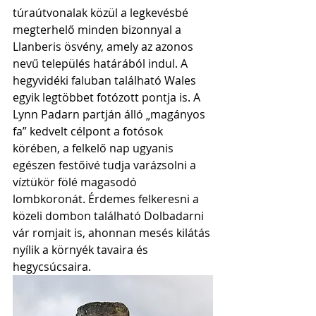
túraútvonalak közül a legkevésbé 
megterhelő minden bizonnyal a 
Llanberis ösvény, amely az azonos 
nevű település határából indul. A 
hegyvidéki faluban található Wales 
egyik legtöbbet fotózott pontja is. A 
Lynn Padarn partján álló „magányos 
fa” kedvelt célpont a fotósok 
körében, a felkelő nap ugyanis 
egészen festőivé tudja varázsolni a 
víztükör fölé magasodó 
lombkoronát. Érdemes felkeresni a 
közeli dombon található Dolbadarni 
vár romjait is, ahonnan mesés kilátás 
nyílik a környék tavaira és 
hegycsúcsaira. 