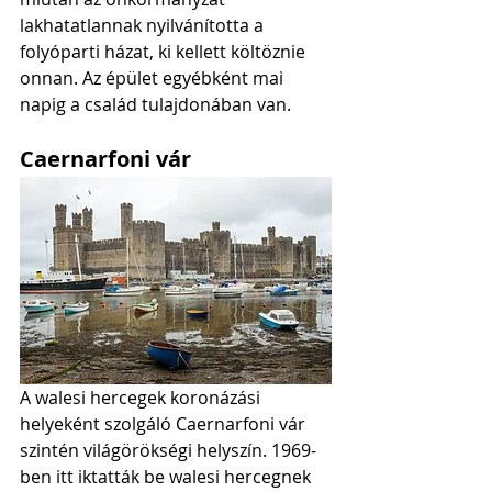
lakhatatlannak nyilvánította a 
folyóparti házat, ki kellett költöznie 
onnan. Az épület egyébként mai 
napig a család tulajdonában van. 
Caernarfoni vár
A walesi hercegek koronázási 
helyeként szolgáló Caernarfoni vár 
szintén világörökségi helyszín. 1969-
ben itt iktatták be walesi hercegnek 