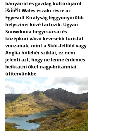
bányáiról és gazdag kultúrájáról 
Európa
ismert Wales északi része az 
Egyesült Királyság leggyönyörűbb 
helyszínei közé tartozik. Ugyan 
Snowdonia hegycsúcsai és 
középkori várai kevesebb turistát 
vonzanak, mint a Skót-felföld vagy 
Anglia hófehér sziklái, ez nem 
jelenti azt, hogy ne lenne érdemes 
beiktatni őket nagy-britanniai 
útitervünkbe. 